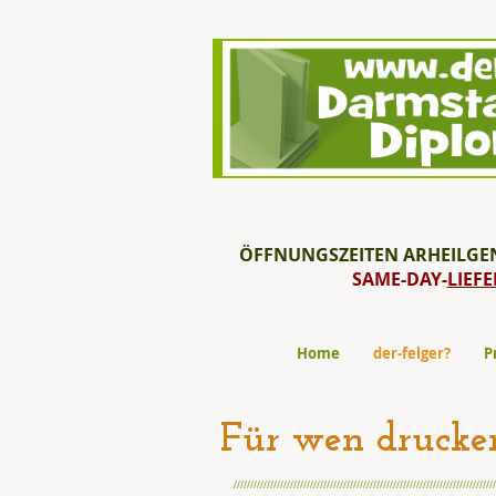
ÖFFNUNGSZEITEN ARHEILGEN: 0
SAME-DAY-
LIEF
Home
der-felger?
P
Für wen drucken 
///////////////////////////////////////////////////////////////////////////////