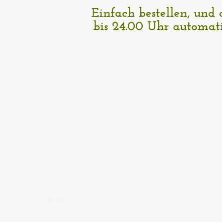
Einfach bestellen, und 
bis 24.00 Uhr
automati
© 2025 by der-felger/betz-druck GmbH - Alle Rechte vorbehalten.