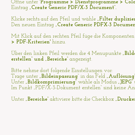
Öffne unter '
Programme > Dienstprogramme > Colo
Eintrag
„Create Generic PDF/X-3 Document“.
Klicke rechts auf den Pfeil und wähle
„Filter duplizier
Den neuen Eintrag
„Create Generic PDFX-3 Documen
Mit Klick auf den rechten Pfeil füge die Komponente
> PDF-Kriterien'
hinzu.
Über den linken Pfeil werden die 4 Menupunkte
„Bil
erstellen“ und „Bereiche“
angezeigt.
Bitte nehme dort folgende Einstellungen vor:
Trage unter
„Bildeinpassung
“ in das Feld
„Auflösung
Unter
„Bildkomprimierung“
wähle als Modus
„JEPG“
u
Im Punkt „PDF/X-3-Dokument erstellen“ sind keine Anp
Unter
„Bereiche“
aktiviere bitte die Checkbox
„Drucke