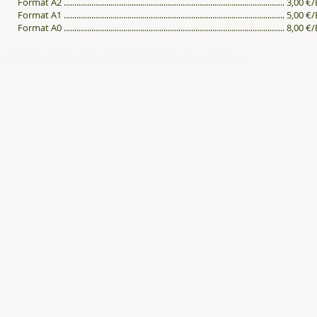
Format A2 ........................................................................................................ 3,00 
Format A1 ........................................................................................................ 5,0
Format A0 ........................................................................................................ 8,00 
© 2025 by der-felger/betz-druck GmbH - Alle Rechte vorbehalten.